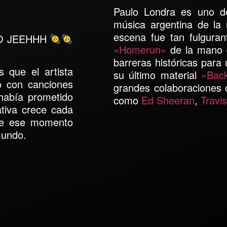
Paulo Londra
es uno de
música argentina de la 
escena fue tan fulgura
O JEEHHH
«Homerun»
de la mano d
barreras históricas para 
 que el artista
su último material
«Bac
 con canciones
grandes colaboraciones c
 había prometido
como
Ed Sheeran
,
Travi
ativa crece cada
que ese momento
mundo.