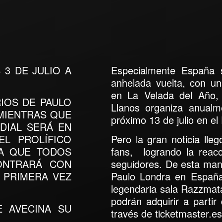
 3 DE JULIO A
Especialmente
España
s
anhelada vuelta, con un
en
La Velada del Año, 
IOS DE PAULO
Llanos
organiza anualm
MIENTRAS QUE
próximo 13 de julio en e
DIAL SERÁ EN
EL PROLÍFICO
Pero la gran noticia lle
IA QUE TODOS
fans, logrando la reacc
ONTRARÁ CON
seguidores. De esta man
 PRIMERA VEZ
Paulo Londra en España 
legendaria sala Razzmat
podrán adquirir a partir
E AVECINA SU
través de ticketmaster.e