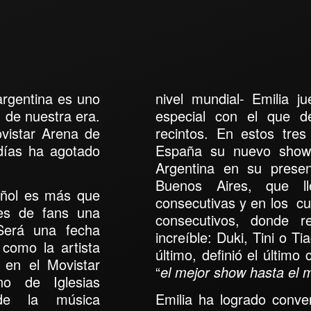
argentina es uno
nivel mundial-
Emilia
jue
 de nuestra era.
especial con el que d
vistar Arena de
recintos. En estos tres
días ha agotado
España su nuevo show
Argentina en su prese
Buenos Aires, que l
añol es más que
consecutivas y en los cu
les de fans una
consecutivos,
donde reu
Será una fecha
increíble:
Duki, Tini o T
 como la artista
último, definió
el último
 en el Movistar
“
el mejor show hasta el 
o de Iglesias
 de la música
Emilia ha logrado conver