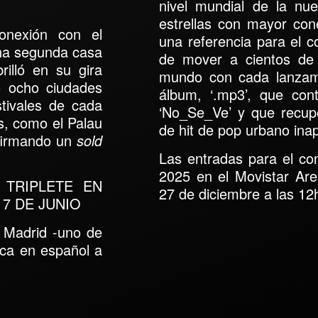
nivel mundial de la n
estrellas con mayor con
conexión con el
una referencia para el 
una segunda casa
de mover a cientos de 
illó en su gira
mundo con cada lanzami
tó ocho ciudades
álbum, ‘.mp3’, que con
stivales de cada
‘No_Se_Ve’
y que recupe
s,
como el Palau
de hit de pop urbano inap
 firmando un
sold
Las entradas para el con
2025 en el
Movistar Are
 TRIPLETE EN
27 de diciembre a las 1
 7 DE JUNIO
 Madrid
-uno de
ica en español a