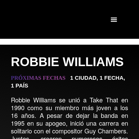
GIRAS Y CONCIERTOS
SHOWS PASADOS
ROBBIE WILLIAMS
PR
Ó
XIMAS FECHAS
1 CIUDAD
,
1 FECHA
,
1 PAÍS
Robbie Williams se unió a Take That en
1990 como su miembro más joven a los
16 años. A pesar de dejar la banda en
1995 en su apogeo, inició una carrera en
solitario con el compositor Guy Chambers.
Juntos, crearon numerosos éxitos