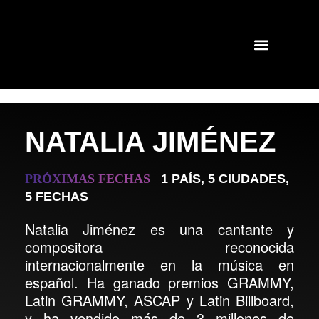
GIRAS Y CONCIERTOS
SHOWS PASADOS
NATALIA JIMÉNEZ
PR
Ó
XIMAS FECHAS
1 PAÍS
,
5 CIUDADES
,
5 FECHAS
Natalia Jiménez es una cantante y
compositora reconocida
internacionalmente en la música en
español. Ha ganado premios GRAMMY,
Latin GRAMMY, ASCAP y Latin Billboard,
y ha vendido más de 3 millones de