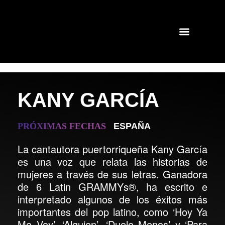
KANY GARCÍA
PR
Ó
XIMAS FECHAS
ESPAÑA
La cantautora puertorriqueña Kany García
es una voz que relata las historias de
mujeres a través de sus letras. Ganadora
de 6 Latin GRAMMYs®, ha escrito e
interpretado algunos de los éxitos más
importantes del pop latino, como ‘Hoy Ya
Me Voy’, ‘Alguien’, ‘Duele Menos’ y ‘Para