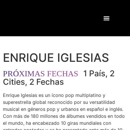
GIRAS Y CONCIERTOS
SHOWS PASADOS
ENRIQUE IGLESIAS
1 País
,
2
PR
Ó
XIMAS FECHAS
Cities
,
2 Fechas
Enrique Iglesias es un ícono pop multiplatino y
superestrella global reconocido por su versatilidad
musical en géneros pop y urbanos en español e inglés.
Con más de 180 millones de álbumes vendidos en todo
el mundo, ha encabezado 10 giras mundiales con